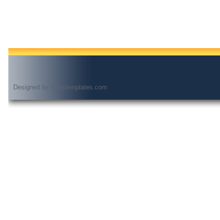
Designed by
freektemplates.com