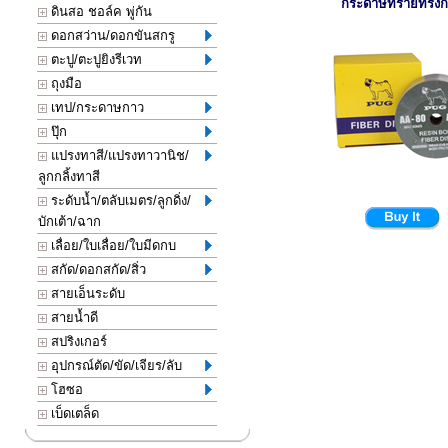
กระดาษทรายทรง
ดินสอ ชอล์ค พู่กัน
ดอกสว่าน/ดอกขันสกรู
ตะปู/ตะปูยิงรีเวท
ถุงมือ
เทป/กระดาษกาว
ปุ๊ก
แปรงทาสี/แปรงทาวานิช/
ลูกกลิ้งทาสี
ระดับน้ำ/ตลับเมตร/ลูกดิ่ง/
บักเต้า/ฉาก
เลื่อย/ใบเลื่อย/ใบมีดกบ
สกัด/ดอกสกัด/สิ่ว
สายเอ็นระดับ
สายน้ำดี
สปริงเกอร์
อุปกรณ์ตัด/ขัด/เจียร/ลับ
โฮซอ
เบ็ดเตล็ด