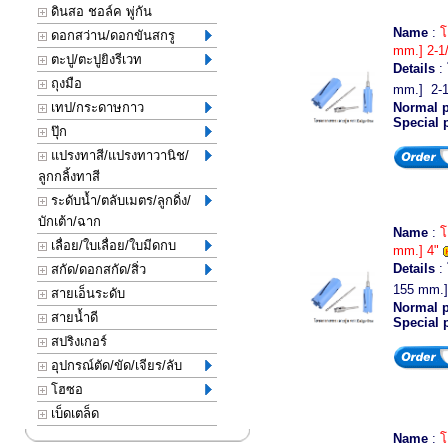
ดินสอ ชอล์ค พู่กัน
Name
:
โ
ดอกสว่าน/ดอกขันสกรู
mm.] 2-1
ตะปู/ตะปูยิงรีเวท
Details
:
ถุงมือ
mm.] 2-1/
เทป/กระดาษกาว
Normal p
Special 
ปุ๊ก
แปรงทาสี/แปรงทาวานิช/
ลูกกลิ้งทาสี
ระดับน้ำ/ตลับเมตร/ลูกดิ่ง/
บักเต้า/ฉาก
Name
:
โ
เลื่อย/ใบเลื่อย/ใบมีดกบ
mm.] 4"
Details
:
สกัด/ดอกสกัด/สิ่ว
155 mm.] 
สายเอ็นระดับ
Normal p
สายน้ำดี
Special 
สปริงเกอร์
อุปกรณ์ตัด/ขัด/เจียร/ลับ
โฮซอ
เบ็ดเตล็ด
Name
:
โ