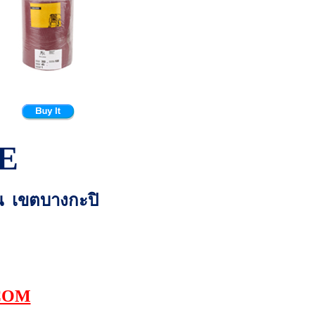
E
่น เขตบางกะปิ
COM