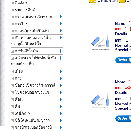
= สินค้าใหม่
= 
ติดต่อเรา
รายการสินค้า
กระดาษทราย/ผ้าทราย
Name
:
โ
กรรไกร
mm.] 1"
กลอน/บานพับ/มือจับ
Details
:
ก๊อกบอล/บอลวาวล์น้ำ/
mm.] 1" ่
ประตูน้ำ/มิเตอร์น้ำ
Normal p
Special 
กาพ่นสี/น้ำมัน
เกลียวเร่ง/กิ๊ปรัดท่อ/กิ๊ปจับ
ลวดสลิง/สเก็น
เกียง
กาว
Name
:
โ
ข้อต่อ/เช็ควาวล์/ฟุตวาวล์
mm.] 1-1
ไขควง/บล็อค/ประแจ
Details
:
mm.] 1-1/
ค้อน
Normal p
คีม
Special 
เคมีภัณฑ์
ซิลิโคน/แด๊ป/ตะปูกาว
จารบี/กระบอกอัดจารบี