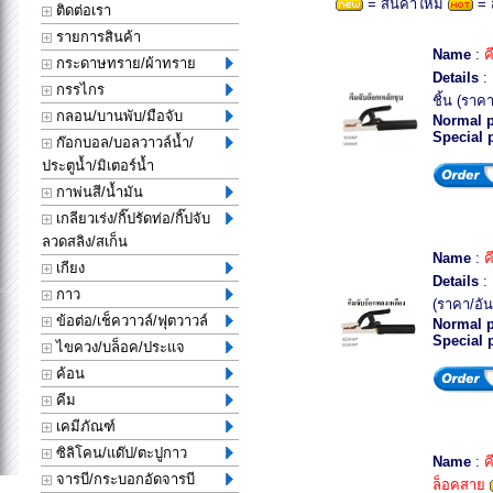
= สินค้าใหม่
= 
ติดต่อเรา
รายการสินค้า
Name
:
ค
กระดาษทราย/ผ้าทราย
Details
: 
กรรไกร
ชิ้น (ราคา
กลอน/บานพับ/มือจับ
Normal p
Special 
ก๊อกบอล/บอลวาวล์น้ำ/
ประตูน้ำ/มิเตอร์น้ำ
กาพ่นสี/น้ำมัน
เกลียวเร่ง/กิ๊ปรัดท่อ/กิ๊ปจับ
ลวดสลิง/สเก็น
Name
:
ค
เกียง
Details
: 
กาว
(ราคา/อัน
ข้อต่อ/เช็ควาวล์/ฟุตวาวล์
Normal p
Special 
ไขควง/บล็อค/ประแจ
ค้อน
คีม
เคมีภัณฑ์
ซิลิโคน/แด๊ป/ตะปูกาว
Name
:
ค
จารบี/กระบอกอัดจารบี
ล็อคสาย