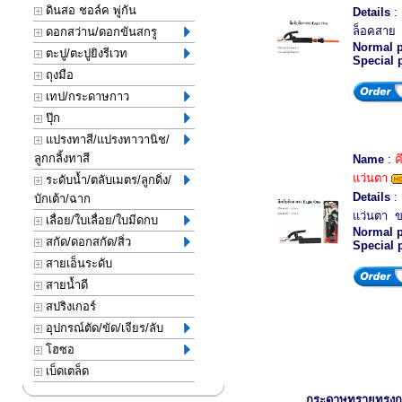
ดินสอ ชอล์ค พู่กัน
Details
: 
ล็อคสาย ข
ดอกสว่าน/ดอกขันสกรู
Normal p
ตะปู/ตะปูยิงรีเวท
Special 
ถุงมือ
เทป/กระดาษกาว
ปุ๊ก
แปรงทาสี/แปรงทาวานิช/
ลูกกลิ้งทาสี
Name
:
ค
แว่นตา
ระดับน้ำ/ตลับเมตร/ลูกดิ่ง/
Details
: 
บักเต้า/ฉาก
แว่นตา 
เลื่อย/ใบเลื่อย/ใบมีดกบ
Normal p
สกัด/ดอกสกัด/สิ่ว
Special 
สายเอ็นระดับ
สายน้ำดี
สปริงเกอร์
อุปกรณ์ตัด/ขัด/เจียร/ลับ
โฮซอ
เบ็ดเตล็ด
กระดาษทรายทรง