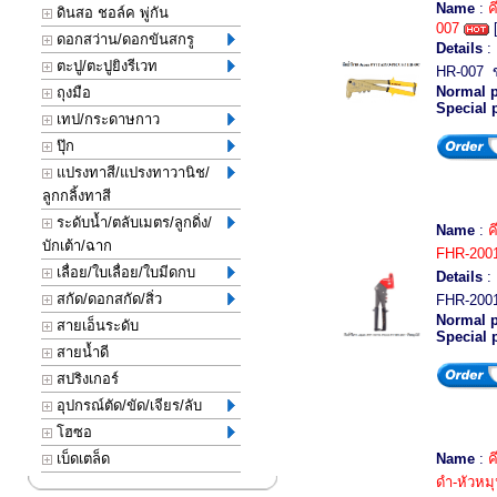
Name
:
ค
ดินสอ ชอล์ค พู่กัน
007
[
ดอกสว่าน/ดอกขันสกรู
Details
: 
ตะปู/ตะปูยิงรีเวท
HR-007 ข
Normal p
ถุงมือ
Special 
เทป/กระดาษกาว
ปุ๊ก
แปรงทาสี/แปรงทาวานิช/
ลูกกลิ้งทาสี
ระดับน้ำ/ตลับเมตร/ลูกดิ่ง/
Name
:
ค
บักเต้า/ฉาก
FHR-2001
เลื่อย/ใบเลื่อย/ใบมีดกบ
Details
: 
สกัด/ดอกสกัด/สิ่ว
FHR-2001
Normal p
สายเอ็นระดับ
Special 
สายน้ำดี
สปริงเกอร์
อุปกรณ์ตัด/ขัด/เจียร/ลับ
โฮซอ
เบ็ดเตล็ด
Name
:
ค
ดำ-หัวหมุ