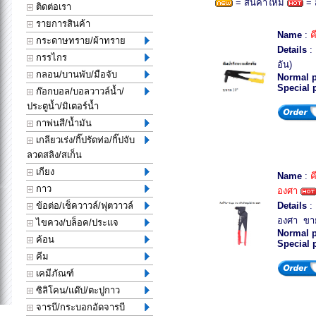
= สินค้าใหม่
= 
ติดต่อเรา
รายการสินค้า
Name
:
ค
กระดาษทราย/ผ้าทราย
Details
: 
กรรไกร
อัน)
กลอน/บานพับ/มือจับ
Normal p
Special 
ก๊อกบอล/บอลวาวล์น้ำ/
ประตูน้ำ/มิเตอร์น้ำ
กาพ่นสี/น้ำมัน
เกลียวเร่ง/กิ๊ปรัดท่อ/กิ๊ปจับ
ลวดสลิง/สเก็น
เกียง
Name
:
ค
กาว
องศา
ข้อต่อ/เช็ควาวล์/ฟุตวาวล์
Details
: 
องศา ขาย
ไขควง/บล็อค/ประแจ
Normal p
ค้อน
Special 
คีม
เคมีภัณฑ์
ซิลิโคน/แด๊ป/ตะปูกาว
จารบี/กระบอกอัดจารบี