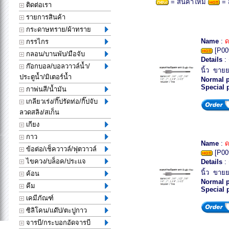
= สินค้าใหม่
= 
ติดต่อเรา
รายการสินค้า
กระดาษทราย/ผ้าทราย
Name
:
ด
กรรไกร
[P00
กลอน/บานพับ/มือจับ
Details
: 
ก๊อกบอล/บอลวาวล์น้ำ/
นิ้ว ขาย
ประตูน้ำ/มิเตอร์น้ำ
Normal p
Special 
กาพ่นสี/น้ำมัน
เกลียวเร่ง/กิ๊ปรัดท่อ/กิ๊ปจับ
ลวดสลิง/สเก็น
เกียง
กาว
Name
:
ด
ข้อต่อ/เช็ควาวล์/ฟุตวาวล์
[P00
ไขควง/บล็อค/ประแจ
Details
: 
นิ้ว ขาย
ค้อน
Normal p
คีม
Special 
เคมีภัณฑ์
ซิลิโคน/แด๊ป/ตะปูกาว
จารบี/กระบอกอัดจารบี