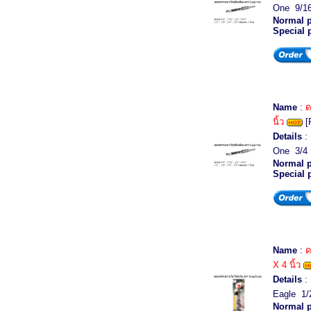
One 9/16
Normal p
Special 
Name
:
ด
นิ้ว
[
Details
: 
One 3/4 
Normal p
Special 
Name
:
ด
X 4 นิ้ว
Details
: 
Eagle 1/2
Normal p