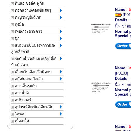
ดินสอ ชอล์ค พู่กัน
Name
:
ด
ดอกสว่าน/ดอกขันสกรู
[P01
ตะปู/ตะปูยิงรีเวท
Details
: 
ถุงมือ
นิ้ว ขาย
เทป/กระดาษกาว
Normal p
Special 
ปุ๊ก
แปรงทาสี/แปรงทาวานิช/
ลูกกลิ้งทาสี
ระดับน้ำ/ตลับเมตร/ลูกดิ่ง/
บักเต้า/ฉาก
Name
:
ด
เลื่อย/ใบเลื่อย/ใบมีดกบ
[P0103]
Details
:
สกัด/ดอกสกัด/สิ่ว
นิ้ว ขาย
สายเอ็นระดับ
Normal p
สายน้ำดี
Special 
สปริงเกอร์
อุปกรณ์ตัด/ขัด/เจียร/ลับ
โฮซอ
เบ็ดเตล็ด
Name
:
ด