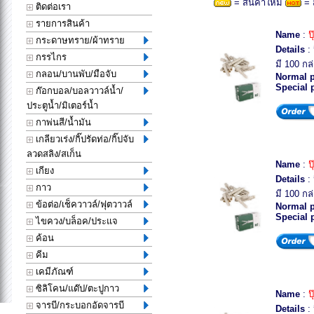
= สินค้าใหม่
= 
ติดต่อเรา
รายการสินค้า
Name
:
ป
กระดาษทราย/ผ้าทราย
Details
: 
กรรไกร
มี 100 กล
กลอน/บานพับ/มือจับ
Normal p
Special 
ก๊อกบอล/บอลวาวล์น้ำ/
ประตูน้ำ/มิเตอร์น้ำ
กาพ่นสี/น้ำมัน
เกลียวเร่ง/กิ๊ปรัดท่อ/กิ๊ปจับ
ลวดสลิง/สเก็น
Name
:
ป
เกียง
Details
: 
กาว
มี 100 กล
ข้อต่อ/เช็ควาวล์/ฟุตวาวล์
Normal p
Special 
ไขควง/บล็อค/ประแจ
ค้อน
คีม
เคมีภัณฑ์
ซิลิโคน/แด๊ป/ตะปูกาว
Name
:
ป
จารบี/กระบอกอัดจารบี
Details
: 