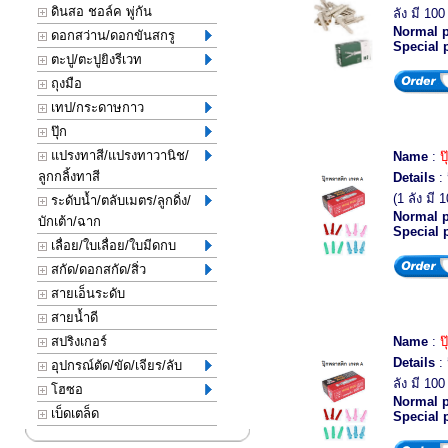
ดินสอ ชอล์ค พู่กัน
ลัง มี 100
Normal p
ดอกสว่าน/ดอกขันสกรู
Special 
ตะปู/ตะปูยิงรีเวท
ถุงมือ
เทป/กระดาษกาว
ปุ๊ก
แปรงทาสี/แปรงทาวานิช/
Name
:
ป
ลูกกลิ้งทาสี
Details
: 
(1 ลัง มี 
ระดับน้ำ/ตลับเมตร/ลูกดิ่ง/
Normal p
บักเต้า/ฉาก
Special 
เลื่อย/ใบเลื่อย/ใบมีดกบ
สกัด/ดอกสกัด/สิ่ว
สายเอ็นระดับ
สายน้ำดี
สปริงเกอร์
Name
:
ป
Details
: 
อุปกรณ์ตัด/ขัด/เจียร/ลับ
ลัง มี 100
โฮซอ
Normal p
เบ็ดเตล็ด
Special 