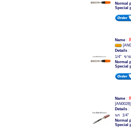
Normal p
Special 
Name
:
ส
[AN0
Details
: 
1/4" ขายย
Normal p
Special 
Name
:
ส
[AN0028]
Details
: 
นก 1/4" 
Normal p
Special 