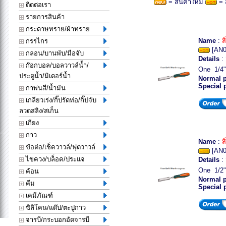
= สินค้าใหม่
= 
ติดต่อเรา
รายการสินค้า
กระดาษทราย/ผ้าทราย
Name
:
ส
กรรไกร
[AN0
กลอน/บานพับ/มือจับ
Details
: 
ก๊อกบอล/บอลวาวล์น้ำ/
One 1/4
ประตูน้ำ/มิเตอร์น้ำ
Normal p
Special 
กาพ่นสี/น้ำมัน
เกลียวเร่ง/กิ๊ปรัดท่อ/กิ๊ปจับ
ลวดสลิง/สเก็น
เกียง
กาว
Name
:
ส
ข้อต่อ/เช็ควาวล์/ฟุตวาวล์
[AN0
ไขควง/บล็อค/ประแจ
Details
: 
One 1/2
ค้อน
Normal p
คีม
Special 
เคมีภัณฑ์
ซิลิโคน/แด๊ป/ตะปูกาว
จารบี/กระบอกอัดจารบี