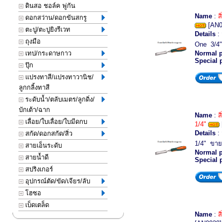
ดินสอ ชอล์ค พู่กัน
Name
:
ส
ดอกสว่าน/ดอกขันสกรู
[AN0
ตะปู/ตะปูยิงรีเวท
Details
: 
ถุงมือ
One 3/4
เทป/กระดาษกาว
Normal p
Special 
ปุ๊ก
แปรงทาสี/แปรงทาวานิช/
ลูกกลิ้งทาสี
ระดับน้ำ/ตลับเมตร/ลูกดิ่ง/
บักเต้า/ฉาก
Name
:
ส
เลื่อย/ใบเลื่อย/ใบมีดกบ
1/4"
Details
: 
สกัด/ดอกสกัด/สิ่ว
1/4" ขา
สายเอ็นระดับ
Normal p
สายน้ำดี
Special 
สปริงเกอร์
อุปกรณ์ตัด/ขัด/เจียร/ลับ
โฮซอ
เบ็ดเตล็ด
Name
:
ส