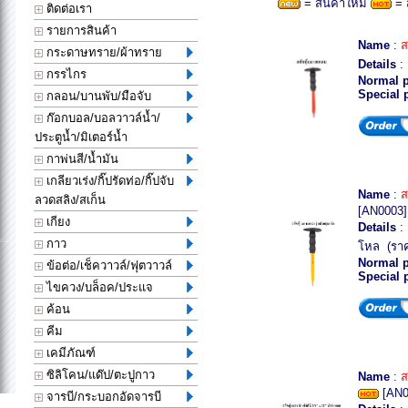
= สินค้าใหม่
= 
ติดต่อเรา
รายการสินค้า
Name
:
ส
กระดาษทราย/ผ้าทราย
Details
:
กรรไกร
Normal p
Special 
กลอน/บานพับ/มือจับ
ก๊อกบอล/บอลวาวล์น้ำ/
ประตูน้ำ/มิเตอร์น้ำ
กาพ่นสี/น้ำมัน
เกลียวเร่ง/กิ๊ปรัดท่อ/กิ๊ปจับ
Name
:
ส
ลวดสลิง/สเก็น
[AN0003]
เกียง
Details
: 
กาว
โหล (รา
Normal p
ข้อต่อ/เช็ควาวล์/ฟุตวาวล์
Special 
ไขควง/บล็อค/ประแจ
ค้อน
คีม
เคมีภัณฑ์
ซิลิโคน/แด๊ป/ตะปูกาว
Name
:
ส
[AN0
จารบี/กระบอกอัดจารบี