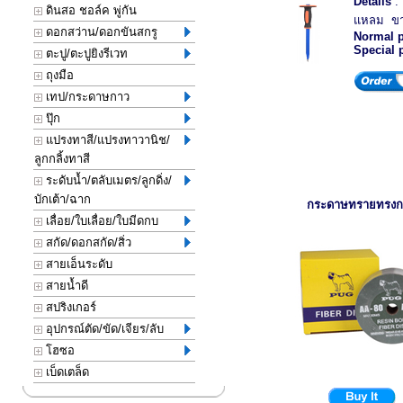
Details
: 
ดินสอ ชอล์ค พู่กัน
แหลม ขา
ดอกสว่าน/ดอกขันสกรู
Normal p
Special 
ตะปู/ตะปูยิงรีเวท
ถุงมือ
เทป/กระดาษกาว
ปุ๊ก
แปรงทาสี/แปรงทาวานิช/
ลูกกลิ้งทาสี
ระดับน้ำ/ตลับเมตร/ลูกดิ่ง/
บักเต้า/ฉาก
กระดาษทรายทรง
เลื่อย/ใบเลื่อย/ใบมีดกบ
สกัด/ดอกสกัด/สิ่ว
สายเอ็นระดับ
สายน้ำดี
สปริงเกอร์
อุปกรณ์ตัด/ขัด/เจียร/ลับ
โฮซอ
เบ็ดเตล็ด